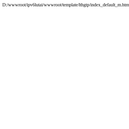
D:/wwwroot/ipv6lutai/wwwroot/template/lthgtp/index_default_m.ht