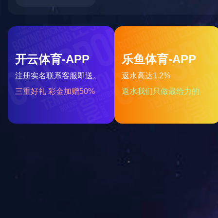
举报电话：0537-5126010
举报邮箱：ltkgjw@163.com
邮寄地址：山东省济宁市太白湖新区运河路16号鲁泰大厦1011
鲁泰控股集团2025年国庆中秋廉洁
26
秋来天清爽，桂花处处香。 明月当空照，廉洁记
2025-09
至，集团公司纪委向辛勤工作 ...
鹿洼煤矿举行党风廉政监督员聘任
26
为深入推进党风廉政建设，健全内部监督体系，
2025-09
话，该矿分管负责人主持会议并 ...