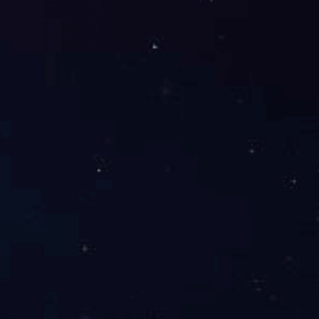
重托、不辱使命，在新的岗位上以更加饱
189
成风清气正、廉洁从业的良好氛围。 领
140
>>