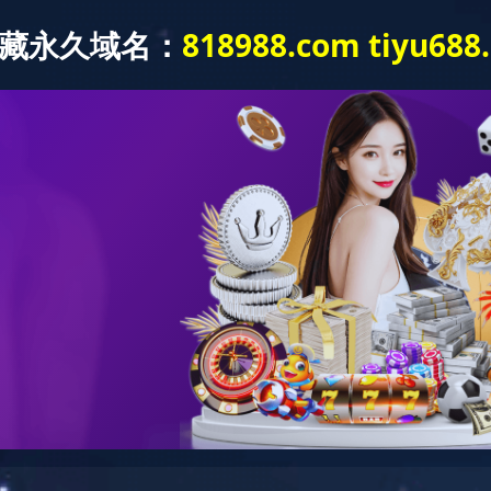
开元(中国)
关于鲁泰
企业党建
新闻