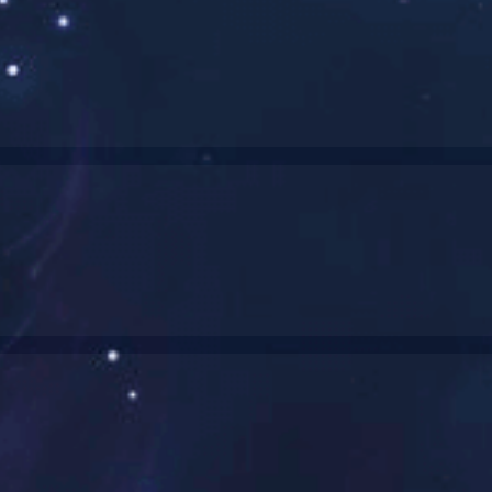
党建引领
党建新闻
党风廉政
工会工
党风廉政
INCORRUPT