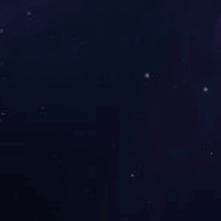
鲁泰控股集团召开干部任前集体谈
28
8月26日，鲁泰控股集团召开干部任前集体谈
2025-08
满的精神状态，全力以赴地做 ...
鲁泰建材：构建“双导双带”机制 筑
26
为进一步推进清廉国企建设，鲁泰建材立足生产
2025-08
导干部“双导”领航：政 ...
<<