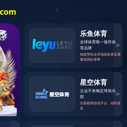
招标平台
0537-5126000
中心
集团产业
产品介绍
企业文化
人才招聘