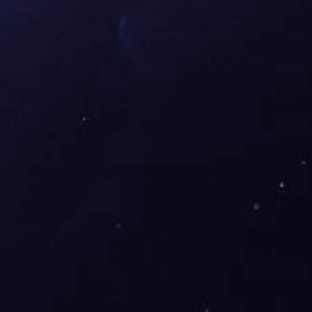
彤彤的“党风廉政监督员”聘书，南家咀煤
245
公司清廉鲁泰教育基地开展“上好入职第
177
督”三维发力，有效筑牢廉洁根基，赋能
119