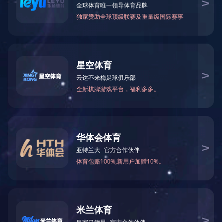
展，成为推进“三化融合”、打造智慧工厂的一大特色，力争建
成“行业领先、技术一流、国内最大”的固体光气生产及应用基
地。
企业概况
|
联系电话
|
微信关注
© 2015-2022 开元官方版网站登录入口 版权所有
鲁ICP备12029946号
网站信息安全投诉举报电话：0537-5126029
邮箱：ltkgkjxxzx@163.com
爱游戏ayx官方网页
|
拼搏在线官网
|
开云网
|
乐动注册
|
九游官方网站
|
九州平台
|
乐竟平台
|
竞猜网
|
开云手机站官方版入口
|